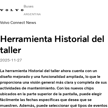
Buses
ARGENTINA
Volvo Connect News
Change Market
Contacto
Buscar concesionario
Volvo Connect
Herramienta Historial del
Urbano e Interurbano
taller
Buses Media & Larga Distancia
Servicios
¿Por qué elegir Volvo?
2025-11-27
Contacto
La herramienta Historial del taller ahora cuenta con un
diseño mejorado y una funcionalidad ampliada, lo que le
proporciona una visión general más clara y completa de sus
actividades de mantenimiento. Con los nuevos chips
ubicados en la parte superior de la pantalla, puede elegir
fácilmente las fechas específicas que desea que se
muestren. Además, puede seleccionar qué tipos de eventos