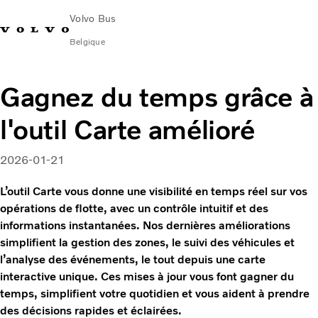
Volvo Bus
Belgique
Change Market
Nederlands
Nous contacter
Centres de services
Volvo Connect
Gagnez du temps grâce à
l'outil Carte amélioré
Urbain et interurbain
Autocars
Services
2026-01-21
Pourquoi choisir Volvo ?
L’outil Carte vous donne une visibilité en temps réel sur vos
Contact
opérations de flotte, avec un contrôle intuitif et des
News & Insights
informations instantanées. Nos dernières améliorations
simplifient la gestion des zones, le suivi des véhicules et
l’analyse des événements, le tout depuis une carte
interactive unique. Ces mises à jour vous font gagner du
temps, simplifient votre quotidien et vous aident à prendre
des décisions rapides et éclairées.