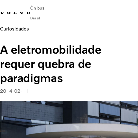
Ônibus
Brasil
Curiosidades
Change Market
Encontrar concessionária
Volvo Connect
A eletromobilidade
Urbano
requer quebra de
Fretamento e Rodoviário
Serviços
paradigmas
Sobre Nós
Blog Mobilidade Volvo
2014-02-11
Fale com a Volvo