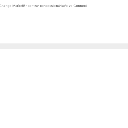
Change Market
Encontrar concessionária
Volvo Connect