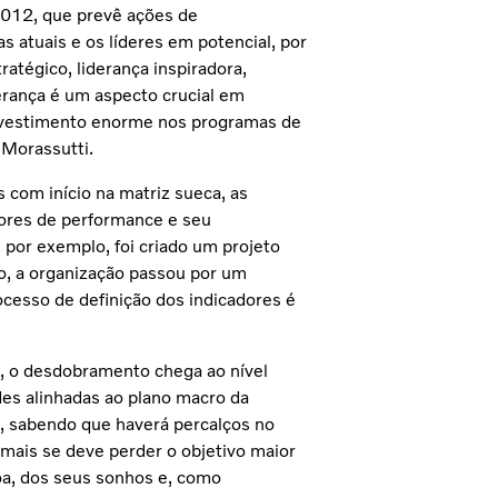
2012, que prevê ações de
s atuais e os líderes em potencial, por
tégico, liderança inspiradora,
erança é um aspecto crucial em
 investimento enorme nos programas de
Morassutti.
 com início na matriz sueca, as
dores de performance e seu
por exemplo, foi criado um projeto
o, a organização passou por um
cesso de definição dos indicadores é
.
a, o desdobramento chega ao nível
des alinhadas ao plano macro da
o, sabendo que haverá percalços no
is se deve perder o objetivo maior
oa, dos seus sonhos e, como