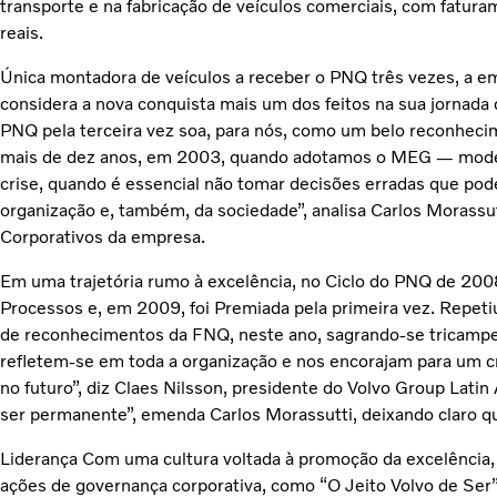
transporte e na fabricação de veículos comerciais, com fatur
reais.
Única montadora de veículos a receber o PNQ três vezes, a em
considera a nova conquista mais um dos feitos na sua jornada 
PNQ pela terceira vez soa, para nós, como um belo reconhecim
mais de dez anos, em 2003, quando adotamos o MEG — mode
crise, quando é essencial não tomar decisões erradas que po
organização e, também, da sociedade”, analisa Carlos Morassu
Corporativos da empresa.
Em uma trajetória rumo à excelência, no Ciclo do PNQ de 20
Processos e, em 2009, foi Premiada pela primeira vez. Repet
de reconhecimentos da FNQ, neste ano, sagrando-se tricampe
refletem-se em toda a organização e nos encorajam para um c
no futuro”, diz Claes Nilsson, presidente do Volvo Group Latin
ser permanente”, emenda Carlos Morassutti, deixando claro qu
Liderança Com uma cultura voltada à promoção da excelência,
ações de governança corporativa, como “O Jeito Volvo de Se