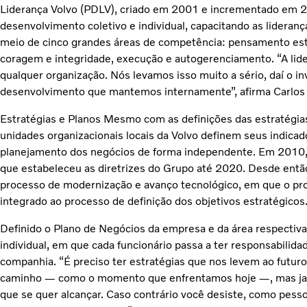
Liderança Volvo (PDLV), criado em 2001 e incrementado em 
desenvolvimento coletivo e individual, capacitando as liderança
meio de cinco grandes áreas de competência: pensamento estra
coragem e integridade, execução e autogerenciamento. “A lid
qualquer organização. Nós levamos isso muito a sério, daí o
desenvolvimento que mantemos internamente”, afirma Carlos 
Estratégias e Planos Mesmo com as definições das estratégias
unidades organizacionais locais da Volvo definem seus indica
planejamento dos negócios de forma independente. Em 2010, 
que estabeleceu as diretrizes do Grupo até 2020. Desde entã
processo de modernização e avanço tecnológico, em que o pro
integrado ao processo de definição dos objetivos estratégicos
Definido o Plano de Negócios da empresa e da área respectiv
individual, em que cada funcionário passa a ter responsabilida
companhia. “É preciso ter estratégias que nos levem ao futur
caminho — como o momento que enfrentamos hoje —, mas jama
que se quer alcançar. Caso contrário você desiste, como pess