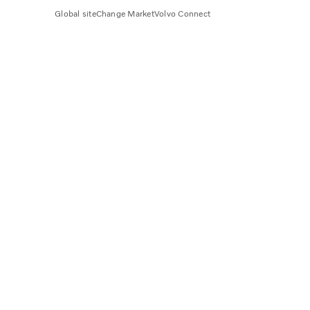
Global site
Change Market
Volvo Connect