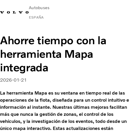
Autobuses
ESPAÑA
Change Market
Contacto
Buscar concesionario
Volvo Connect
Ahorre tiempo con la
herramienta Mapa
Autobuses urbanos e interurbanos
Autocares
integrada
Servicios
Por qué Volvo
Noticias
2026-01-21
Contacto
La herramienta Mapa es su ventana en tiempo real de las
operaciones de la flota, diseñada para un control intuitivo e
información al instante. Nuestras últimas mejoras facilitan
más que nunca la gestión de zonas, el control de los
vehículos, y la investigación de los eventos, todo desde un
único mapa interactivo. Estas actualizaciones están