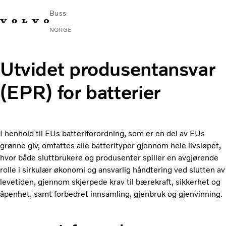
Buss
NORGE
Change Market
Kontakt oss
Finn en forhandler
Volvo Connect
Utvidet produsentansvar
(EPR) for batterier
I byer og mellom byer
Turbusser
Tjenester
Hvorfor Volvo?
I henhold til EUs batteriforordning, som er en del av EUs
Nyheter
grønne giv, omfattes alle batterityper gjennom hele livsløpet,
Kontakt
hvor både sluttbrukere og produsenter spiller en avgjørende
rolle i sirkulær økonomi og ansvarlig håndtering ved slutten av
levetiden, gjennom skjerpede krav til bærekraft, sikkerhet og
åpenhet, samt forbedret innsamling, gjenbruk og gjenvinning.