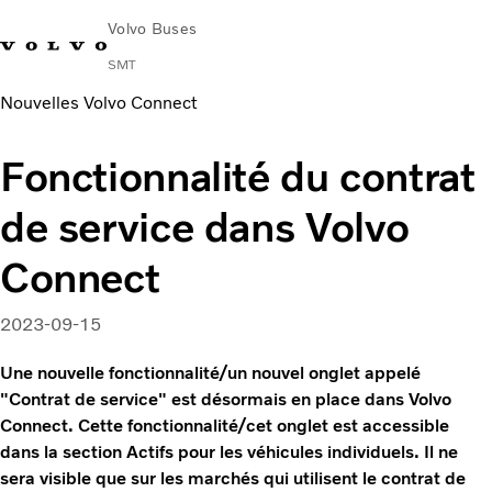
Volvo Buses
SMT
Nouvelles Volvo Connect
Change Market
English
Nous contacter
Rechercher un Agent Commercial
Fonctionnalité du contrat
Urbain et interurbain
de service dans Volvo
Autocars
Services
Connect
Pourquoi choisir Volvo ?
News & Stories
2023-09-15
Contact
Une nouvelle fonctionnalité/un nouvel onglet appelé
"Contrat de service" est désormais en place dans Volvo
Connect. Cette fonctionnalité/cet onglet est accessible
dans la section Actifs pour les véhicules individuels. Il ne
sera visible que sur les marchés qui utilisent le contrat de