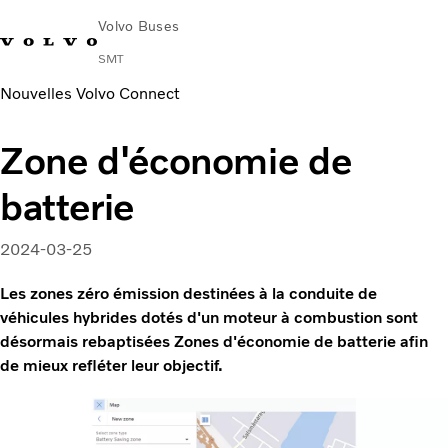
Volvo Buses
SMT
Nouvelles Volvo Connect
Change Market
English
Nous contacter
Rechercher un Agent Commercial
Zone d'économie de
Urbain et interurbain
batterie
Autocars
Services
Pourquoi choisir Volvo ?
2024-03-25
News & Stories
Les zones zéro émission destinées à la conduite de
Contact
véhicules hybrides dotés d'un moteur à combustion sont
désormais rebaptisées Zones d'économie de batterie afin
de mieux refléter leur objectif.