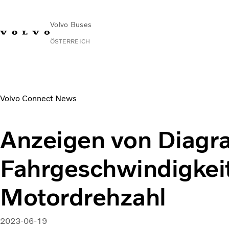
Volvo Buses
ÖSTERREICH
News & Stories
View graphs over vehicle speed and engine
Volvo Connect News
Anzeigen von Diag
Fahrgeschwindigkei
Motordrehzahl
2023-06-19