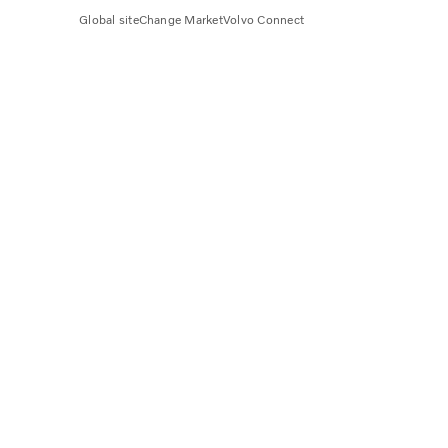
Global site
Change Market
Volvo Connect