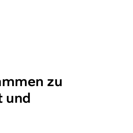
 speed in your Reports
rammen zu
t und