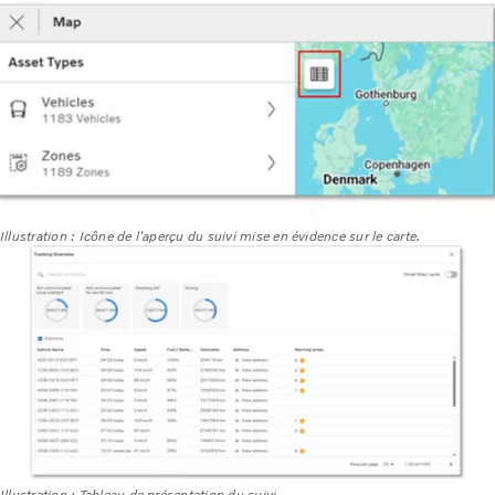
Illustration : Icône de l'aperçu du suivi mise en évidence sur le carte.