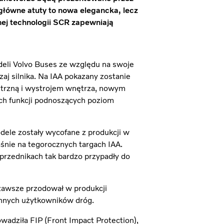
główne atuty to nowa elegancka, lecz
nej technologii SCR zapewniają
eli Volvo Buses ze względu na swoje
zaj silnika. Na IAA pokazany zostanie
ętrzną i wystrojem wnętrza, nowym
ch funkcji podnoszących poziom
dele zostały wycofane z produkcji w
aśnie na tegorocznych targach IAA.
przednikach tak bardzo przypadły do
 zawsze przodował w produkcji
innych użytkowników dróg.
adziła FIP (Front Impact Protection),