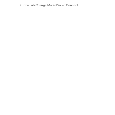
Global site
Change Market
Volvo Connect