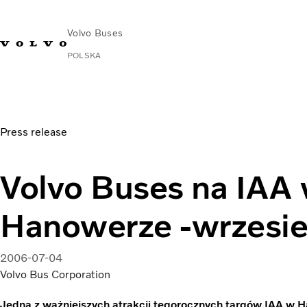
Volvo Buses
POLSKA
Volvo Buses na IAA w Hanowerze -wrzesień 2006r.
Press release
Volvo Buses na IAA
Hanowerze -wrzesie
2006-07-04
Volvo Bus Corporation
Jedną z ważniejszych atrakcji tegorocznych targów IAA w