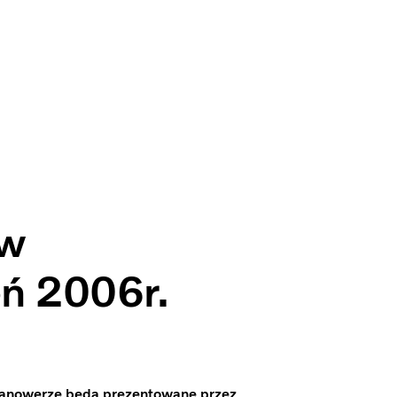
 w
ń 2006r.
 Hanowerze będą prezentowane przez