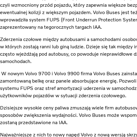
czyli wzmocniony przód pojazdu, który zapewnia większe bezp
ewentualnej kolizji z większym pojazdem. Volvo Buses jest też
wprowadziła system FUPS (Front Underrun Protection System
zaprezentowany na tegorocznych targach IAA.
Zderzenia czołowe między autobusami a samochodami osobow
w których zostają ranni lub giną ludzie. Dzieje się tak międz
często wjeżdżają pod autobusy, co powoduje nieprawidłowe dz
samochodach.
W nowym Volvo 9700 i Volvo 9900 firma Volvo Buses zainsta
zamontowaną belkę oraz panele absorbujące energię. Pozwoli 
systemu FUPS oraz stref amortyzacji uderzenia w samochodzi
użytkowników pojazdów w sytuacji zderzenia czołowego.
Dzisiejsze wysokie ceny paliwa zmuszają wiele firm autobu
sposobów zwiększenia wydajności. Volvo Buses może wspomóc
zostaną przedstawione na IAA.
Najważniejsze z nich to nowy napęd Volvo z nową wersją skrzy