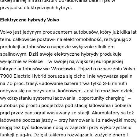
takiej samej infrastruktury do ładowania baterii jak w
przypadku elektrycznych hybryd.
Elektryczne hybrydy Volvo
Volvo jest jedynym producentem autobusów, który już kilka lat
temu całkowicie postawił na elektromobilność, rezygnując z
produkcji autobusów o napędzie wyłącznie silnikiem
spalinowym. Dziś swoje elektryczne hybrydy produkuje
wyłącznie w Polsce – w swojej największej europejskiej
fabryce autobusów we Wrocławiu. Pojazd o oznaczeniu Volvo
7900 Electric Hybrid porusza się cicho i nie wytwarza spalin
na 70 proc. trasy. Ładowanie baterii trwa tylko 3-6 minut i
odbywa się na przystanku końcowym. Jest to możliwe dzięki
wykorzystaniu systemu ładowania „opportunity charging” –
autobus po prostu podjeżdża pod stację ładowania i pobiera
prąd przez pantograf wysuwany ze stacji. Akumulatory są też
ładowane podczas jazdy – przy hamowaniu i z nadwyżki mocy,
mogą też być ładowane nocą w zajezdni przy wykorzystaniu
funkcji plug-in. Dzięki takiemu rozwiązaniu zużycie energii