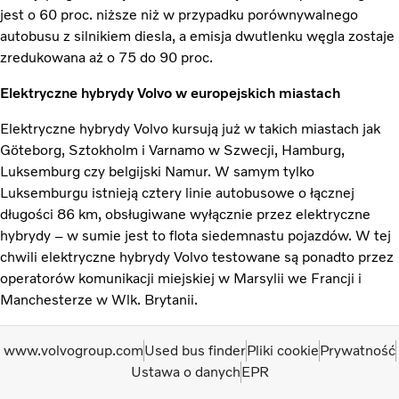
jest o 60 proc. niższe niż w przypadku porównywalnego
autobusu z silnikiem diesla, a emisja dwutlenku węgla zostaje
zredukowana aż o 75 do 90 proc.
Elektryczne hybrydy Volvo w europejskich miastach
Elektryczne hybrydy Volvo kursują już w takich miastach jak
Göteborg, Sztokholm i Varnamo w Szwecji, Hamburg,
Luksemburg czy belgijski Namur. W samym tylko
Luksemburgu istnieją cztery linie autobusowe o łącznej
długości 86 km, obsługiwane wyłącznie przez elektryczne
hybrydy – w sumie jest to flota siedemnastu pojazdów. W tej
chwili elektryczne hybrydy Volvo testowane są ponadto przez
operatorów komunikacji miejskiej w Marsylii we Francji i
Manchesterze w Wlk. Brytanii.
www.volvogroup.com
Used bus finder
Pliki cookie
Prywatność
Ustawa o danych
EPR