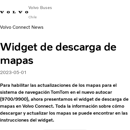
Volvo Buses
Chile
Volvo Connect News
Cambiar país
Contacto
Volvo Connect
Widget de descarga de
Ciudad e interurbano
mapas
Buses turísticos
Servicios
¿Por qué elegir Volvo?
2023-05-01
Contacto
Para habilitar las actualizaciones de los mapas para el
News & Stories
sistema de navegación TomTom en el nuevo autocar
(9700/9900), ahora presentamos el widget de descarga de
mapas en Volvo Connect. Toda la información sobre cómo
descargar y actualizar los mapas se puede encontrar en las
instrucciones del widget.