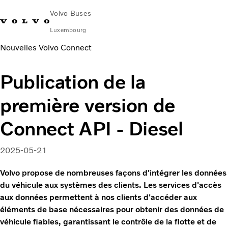
Volvo Buses
Luxembourg
Nouvelles Volvo Connect
Change Market
Nous contacter
Centres de services
Volvo Connect
Publication de la
Urbain et interurbain
première version de
Autocars
Services
Connect API - Diesel
Pourquoi choisir Volvo ?
Nouvelles et Histoires
2025-05-21
Contact
Volvo propose de nombreuses façons d'intégrer les données
du véhicule aux systèmes des clients. Les services d'accès
aux données permettent à nos clients d'accéder aux
éléments de base nécessaires pour obtenir des données de
véhicule fiables, garantissant le contrôle de la flotte et de