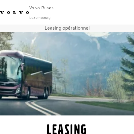
Volvo Buses
Luxembourg
Leasing opérationnel
Change Market
Nous contacter
Centres de services
Volvo Connect
Urbain et interurbain
Autocars
Services
Pourquoi choisir Volvo ?
Nouvelles et Histoires
Contact
Leasing