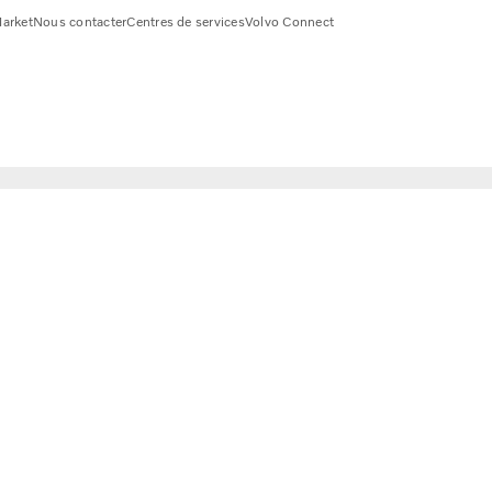
arket
Nous contacter
Centres de services
Volvo Connect