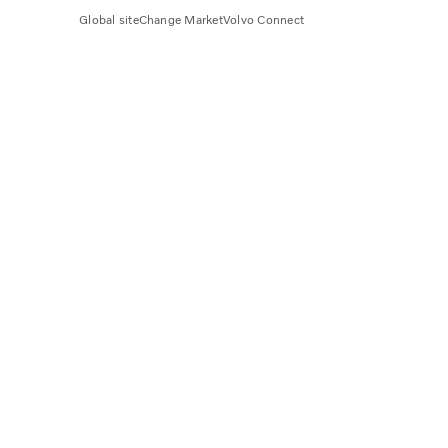
Global site
Change Market
Volvo Connect