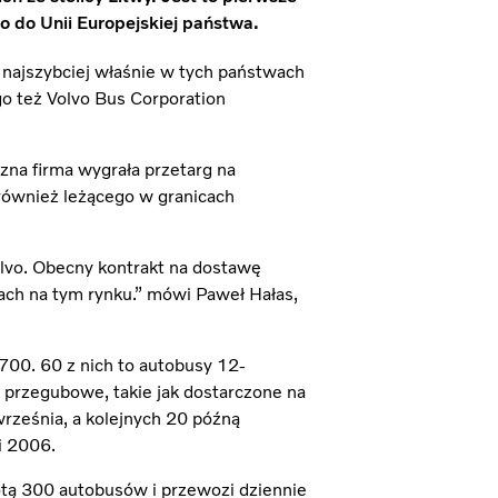
 do Unii Europejskiej państwa.
 najszybciej właśnie w tych państwach
go też Volvo Bus Corporation
zna firma wygrała przetarg na
również leżącego w granicach
lvo. Obecny kontrakt na dostawę
ach na tym rynku.” mówi Paweł Hałas,
00. 60 z nich to autobusy 12-
przegubowe, takie jak dostarczone na
rześnia, a kolejnych 20 późną
i 2006.
lotą 300 autobusów i przewozi dziennie