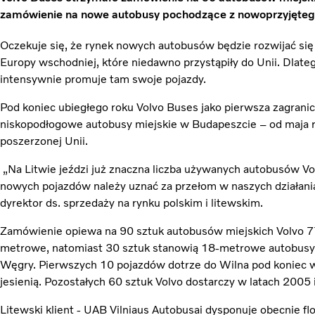
zamówienie na nowe autobusy pochodzące z nowoprzyjętego
Oczekuje się, że rynek nowych autobusów będzie rozwijać się
Europy wschodniej, które niedawno przystąpiły do Unii. Dlate
intensywnie promuje tam swoje pojazdy.
Pod koniec ubiegłego roku Volvo Buses jako pierwsza zagranic
niskopodłogowe autobusy miejskie w Budapeszcie – od maja 
poszerzonej Unii.
„Na Litwie jeździ już znaczna liczba używanych autobusów Vo
nowych pojazdów należy uznać za przełom w naszych działani
dyrektor ds. sprzedaży na rynku polskim i litewskim.
Zamówienie opiewa na 90 sztuk autobusów miejskich Volvo 77
metrowe, natomiast 30 sztuk stanowią 18-metrowe autobusy 
Węgry. Pierwszych 10 pojazdów dotrze do Wilna pod koniec w
jesienią. Pozostałych 60 sztuk Volvo dostarczy w latach 2005 
Litewski klient - UAB Vilniaus Autobusai dysponuje obecnie f