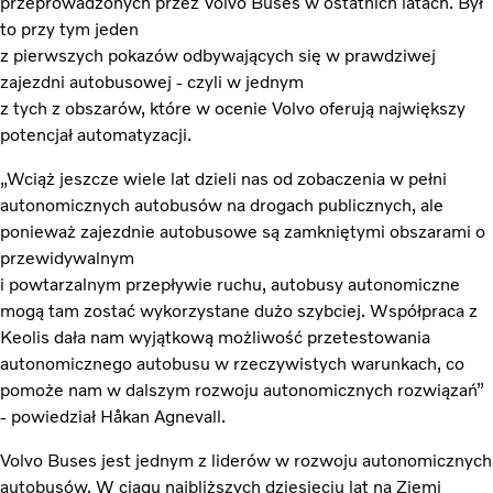
przeprowadzonych przez Volvo Buses w ostatnich latach. Był
to przy tym jeden
z pierwszych pokazów odbywających się w prawdziwej
zajezdni autobusowej - czyli w jednym
z tych z obszarów, które w ocenie Volvo oferują największy
potencjał automatyzacji.
„Wciąż jeszcze wiele lat dzieli nas od zobaczenia w pełni
autonomicznych autobusów na drogach publicznych, ale
ponieważ zajezdnie autobusowe są zamkniętymi obszarami o
przewidywalnym
i powtarzalnym przepływie ruchu, autobusy autonomiczne
mogą tam zostać wykorzystane dużo szybciej. Współpraca z
Keolis dała nam wyjątkową możliwość przetestowania
autonomicznego autobusu w rzeczywistych warunkach, co
pomoże nam w dalszym rozwoju autonomicznych rozwiązań”
- powiedział Håkan Agnevall.
Volvo Buses jest jednym z liderów w rozwoju autonomicznych
autobusów. W ciągu najbliższych dziesięciu lat na Ziemi