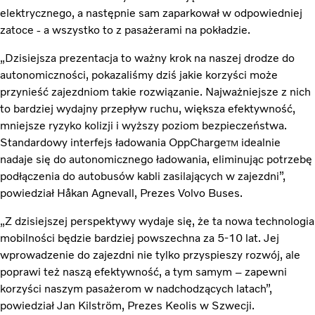
elektrycznego, a następnie sam zaparkował w odpowiedniej
zatoce - a wszystko to z pasażerami na pokładzie.
„Dzisiejsza prezentacja to ważny krok na naszej drodze do
autonomiczności, pokazaliśmy dziś jakie korzyści może
przynieść zajezdniom takie rozwiązanie. Najważniejsze z nich
to bardziej wydajny przepływ ruchu, większa efektywność,
mniejsze ryzyko kolizji i wyższy poziom bezpieczeństwa.
Standardowy interfejs ładowania OppCharge
idealnie
TM
nadaje się do autonomicznego ładowania, eliminując potrzebę
podłączenia do autobusów kabli zasilających w zajezdni”,
powiedział Håkan Agnevall, Prezes Volvo Buses.
„Z dzisiejszej perspektywy wydaje się, że ta nowa technologia
mobilności będzie bardziej powszechna za 5-10 lat. Jej
wprowadzenie do zajezdni nie tylko przyspieszy rozwój, ale
poprawi też naszą efektywność, a tym samym – zapewni
korzyści naszym pasażerom w nadchodzących latach”,
powiedział Jan Kilström, Prezes Keolis w Szwecji.