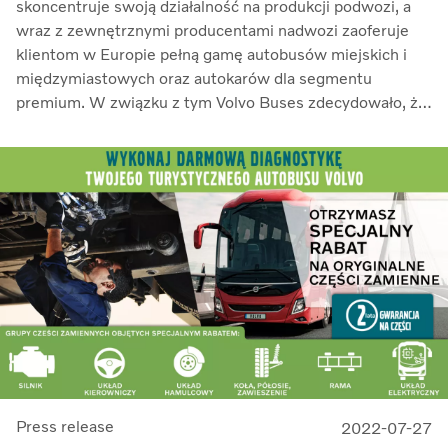
skoncentruje swoją działalność na produkcji podwozi, a
wraz z zewnętrznymi producentami nadwozi zaoferuje
klientom w Europie pełną gamę autobusów miejskich i
międzymiastowych oraz autokarów dla segmentu
premium. W związku z tym Volvo Buses zdecydowało, że
zamknie swoją fabrykę autobusów we Wrocławiu w
pierwszym kwartale 2024 roku. Volvo Buses podpisało
list intencyjny w sprawie sprzedaży wydzielonych
nieruchomości we Wrocławiu na rzecz Vargas Holding.
Press release
2022-07-27