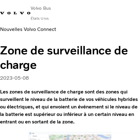
Volvo Bus
États Unis
Nouvelles Volvo Connect
Change Market
Nous contacter
English
Centres de services
Zone de surveillance de
Autocars
charge
Services
Pourquoi Volvo?
News & Stories
2023-05-08
Contact
Les zones de surveillance de charge sont des zones qui
surveillent le niveau de la batterie de vos véhicules hybrides
ou électriques, et qui envoient un événement si le niveau de
la batterie est supérieur ou inférieur à un certain niveau en
entrant ou en sortant de la zone.