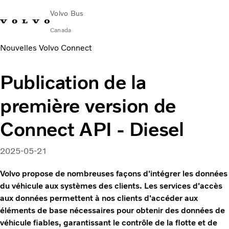
Volvo Bus
Canada
Nouvelles Volvo Connect
Change Market
Nous Contacter
English
Volvo Merchandise
Volvo Connect
Publication de la
Autocars
première version de
Services
Pourquoi Volvo?
Connect API - Diesel
Nouvelles et histoires
Contact
2025-05-21
Volvo propose de nombreuses façons d'intégrer les données
du véhicule aux systèmes des clients. Les services d'accès
aux données permettent à nos clients d'accéder aux
éléments de base nécessaires pour obtenir des données de
véhicule fiables, garantissant le contrôle de la flotte et de