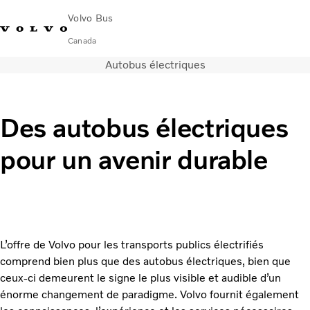
Volvo Bus
Canada
Autobus électriques
Change Market
Nous Contacter
English
Volvo Merchandise
Volvo Connect
Autocars
Des autobus électriques
Services
pour un avenir durable
Pourquoi Volvo?
Nouvelles et histoires
Contact
L’offre de Volvo pour les transports publics électrifiés
comprend bien plus que des autobus électriques, bien que
ceux-ci demeurent le signe le plus visible et audible d’un
énorme changement de paradigme. Volvo fournit également