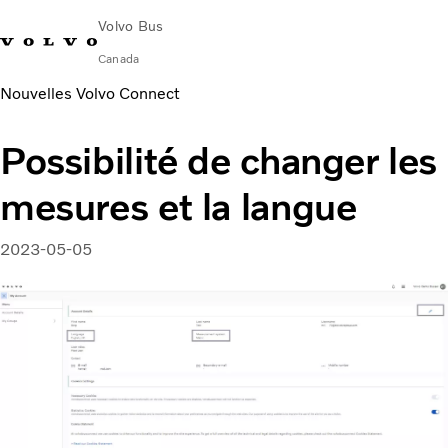
Volvo Bus
Canada
Nouvelles Volvo Connect
Change Market
Nous Contacter
English
Volvo Merchandise
Volvo Connect
Possibilité de changer les
Autocars
mesures et la langue
Services
Pourquoi Volvo?
Nouvelles et histoires
2023-05-05
Contact