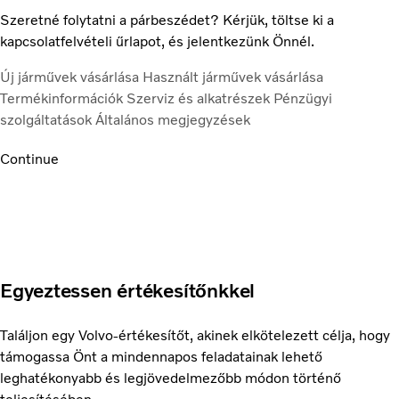
Szeretné folytatni a párbeszédet? Kérjük, töltse ki a
kapcsolatfelvételi űrlapot, és jelentkezünk Önnél.
Új járművek vásárlása
Használt járművek vásárlása
Termékinformációk
Szerviz és alkatrészek
Pénzügyi
szolgáltatások
Általános megjegyzések
Continue
Egyeztessen értékesítőnkkel
Találjon egy Volvo-értékesítőt, akinek elkötelezett célja, hogy
támogassa Önt a mindennapos feladatainak lehető
leghatékonyabb és legjövedelmezőbb módon történő