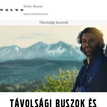
Volvo Buses
MAGYARORSZÁG
Távolsági buszok
Change Market
Lépjen velünk kapcsolatba
Kereskedő keresése
Volvo Connect
Városi és helyközi
Távolsági buszok
Services
Miért Volvo?
Kapcsolat
Távolsági buszok és