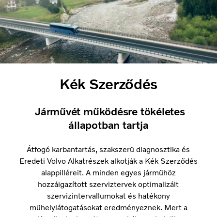
Kék Szerződés
Járművét működésre tökéletes
állapotban tartja
Átfogó karbantartás, szakszerű diagnosztika és
Eredeti Volvo Alkatrészek alkotják a Kék Szerződés
alappilléreit. A minden egyes járműhöz
hozzáigazított szerviztervek optimalizált
szervizintervallumokat és hatékony
műhelylátogatásokat eredményeznek. Mert a