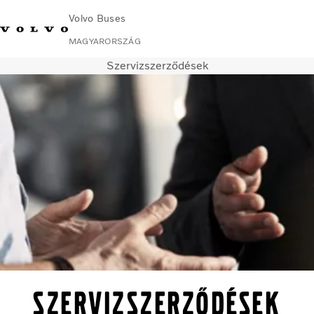
Volvo Buses
MAGYARORSZÁG
Szervizszerződések
Change Market
Lépjen velünk kapcsolatba
Kereskedő keresése
Volvo Connect
Városi és helyközi
Távolsági buszok
Services
Miért Volvo?
Kapcsolat
Szervizszerződések