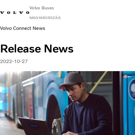
Volvo Buses
MAGYARORSZÁG
Volvo Connect News
Change Market
Lépjen velünk kapcsolatba
Kereskedő keresése
Volvo Connect
Release News
Városi és helyközi
Távolsági buszok
2022-10-27
Services
Miért Volvo?
Kapcsolat