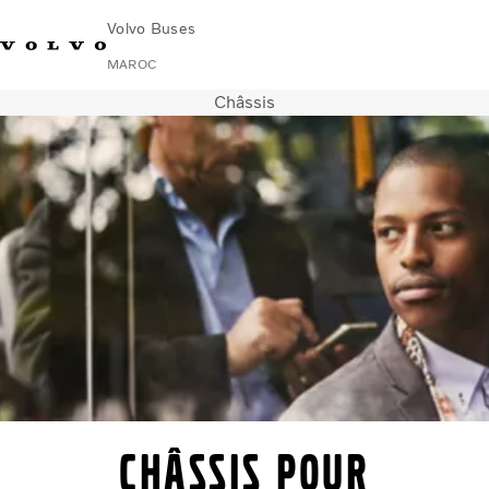
Volvo Buses
MAROC
Châssis
Change Market
Nous Contacter
Rechercher un Agent Commercial
Urbain et interurbain
Autocars
Services
Pourquoi choisir Volvo ?
News & Stories
Contact
Châssis pour