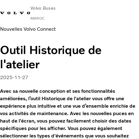
Volvo Buses
MAROC
Nouvelles Volvo Connect
Change Market
Nous Contacter
Rechercher un Agent Commercial
Outil Historique de
Urbain et interurbain
l'atelier
Autocars
Services
Pourquoi choisir Volvo ?
2025-11-27
News & Stories
Avec sa nouvelle conception et ses fonctionnalités
Contact
améliorées, l’outil Historique de l'atelier vous offre une
expérience plus intuitive et une vue d’ensemble enrichie de
vos activités de maintenance. Avec les nouvelles puces en
haut de l'écran, vous pouvez facilement choisir des dates
spécifiques pour les afficher. Vous pouvez également
sélectionner les types d'événements que vous souhaitez