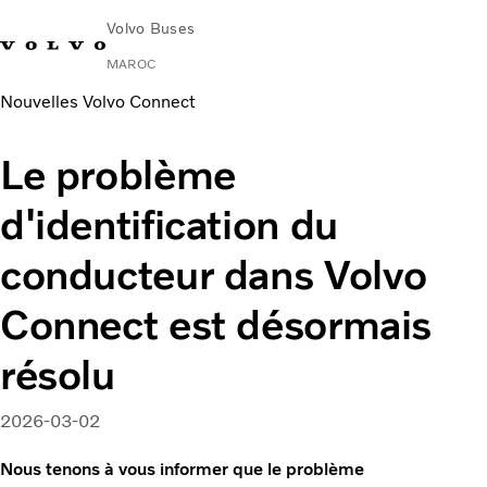
Volvo Buses
MAROC
Nouvelles Volvo Connect
Change Market
Nous Contacter
Rechercher un Agent Commercial
Le problème
Urbain et interurbain
d'identification du
Autocars
Services
conducteur dans Volvo
Pourquoi choisir Volvo ?
News & Stories
Connect est désormais
Contact
résolu
2026-03-02
Nous tenons à vous informer que le problème