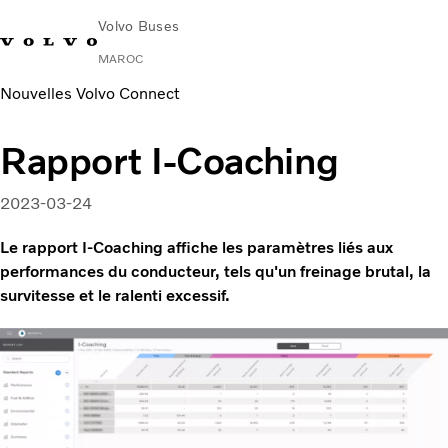
Volvo Buses
MAROC
Nouvelles Volvo Connect
Change Market
Nous Contacter
Rechercher un Agent Commercial
Rapport I-Coaching
Urbain et interurbain
Autocars
2023-03-24
Services
Pourquoi choisir Volvo ?
Le rapport I-Coaching affiche les paramètres liés aux
News & Stories
performances du conducteur, tels qu'un freinage brutal, la
survitesse et le ralenti excessif.
Contact