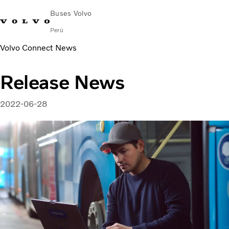
Buses Volvo
Perú
Volvo Connect News
Emergencia en ruta (VOLAR): 0800-
Tienda virtual
Contáctanos
Aló
53386
Volvo
Volvo
Release News
Buses
2022-06-28
Soluciones de Servicio
¿Por qué elegir Volvo?
Contacto
Concesionarios
News & Stories