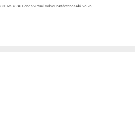
 0800-53386
Tienda virtual Volvo
Contáctanos
Aló Volvo