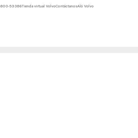
 0800-53386
Tienda virtual Volvo
Contáctanos
Aló Volvo