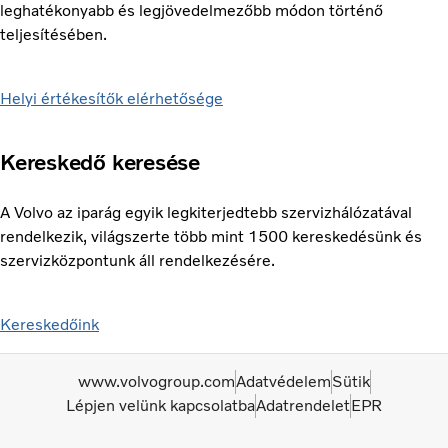
leghatékonyabb és legjövedelmezőbb módon történő
teljesítésében.
Helyi értékesítők elérhetősége
Kereskedő keresése
A Volvo az iparág egyik legkiterjedtebb szervizhálózatával
rendelkezik, világszerte több mint 1500 kereskedésünk és
szervizközpontunk áll rendelkezésére.
Kereskedőink
www.volvogroup.com
Adatvédelem
Sütik
Lépjen velünk kapcsolatba
Adatrendelet
EPR