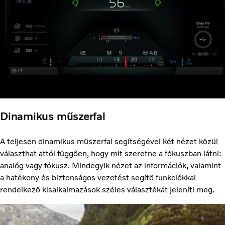
Dinamikus műszerfal
A teljesen dinamikus műszerfal segítségével két nézet közül
választhat attól függően, hogy mit szeretne a fókuszban látni:
analóg vagy fókusz. Mindegyik nézet az információk, valamint
a hatékony és biztonságos vezetést segítő funkciókkal
rendelkező kisalkalmazások széles választékát jeleníti meg.