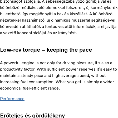
biztonságot szolgálja. A sebességszabályozó gombjaival és
különböző médiakezelő elemekkel felszerelt, új kormánykerék
billenthető, így megkönnyíti a be- és kiszállást. A különböző
nézetekkel használható, új dinamikus műszerfal segítségével
könnyedén átláthatók a fontos vezetői információk, ami javítja
a vezető koncentrációját és az irányítást.
Low-rev torque – keeping the pace
A powerful engine is not only for driving pleasure, it’s also a
productivity factor. With sufficient power reserves it’s easy to
maintain a steady pace and high average speed, without
increasing fuel consumption. What you get is simply a wider
economical fuel-efficient range.
Performance
Erőteljes és gördülékeny