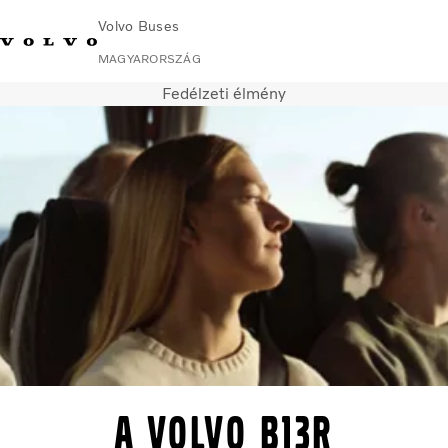
Volvo Buses
MAGYARORSZÁG
Fedélzeti élmény
Change Market
Lépjen velünk kapcsolatba
Kereskedő keresése
Volvo Connect
Városi és helyközi
Távolsági buszok
Services
Miért Volvo?
Kapcsolat
A Volvo B13R