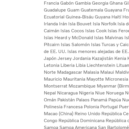
Francia
Gabón
Gambia
Georgia
Ghana
Gi
Guadalupe
Guam
Guatemala
Guayana Fr
Ecuatorial
Guinea-Bisáu
Guyana
Haití
Ho
Irlanda
Irán
Isla Bouvet
Isla Norfolk
Isla 
Caimán
Islas Cocos
Islas Cook
Islas Fer
Islas Heard y McDonald
Islas Malvinas
Is
Pitcairn
Islas Salomón
Islas Turcas y Cai
de EE. UU.
Islas menores alejadas de EE
Japón
Jersey
Jordania
Kazajistán
Kenia
Letonia
Liberia
Libia
Liechtenstein
Litua
Norte
Madagascar
Malasia
Malaui
Maldi
Mauricio
Mauritania
Mayotte
Micronesi
Montserrat
Mozambique
Myanmar (Birm
Nepal
Nicaragua
Nigeria
Niue
Noruega
N
Omán
Pakistán
Palaos
Panamá
Papúa Nu
Polinesia Francesa
Polonia
Portugal
Puer
Macao (China)
Reino Unido
República Ce
Congo
República Dominicana
República 
Samoa
Samoa Americana
San Bartolom