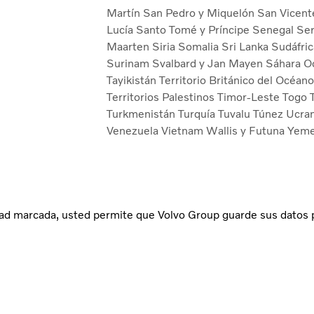
Martín
San Pedro y Miquelón
San Vicent
Lucía
Santo Tomé y Príncipe
Senegal
Se
Maarten
Siria
Somalia
Sri Lanka
Sudáfri
Surinam
Svalbard y Jan Mayen
Sáhara O
Tayikistán
Territorio Británico del Océan
Territorios Palestinos
Timor-Leste
Togo
Turkmenistán
Turquía
Tuvalu
Túnez
Ucra
Venezuela
Vietnam
Wallis y Futuna
Yem
acidad marcada, usted permite que Volvo Group guarde sus datos p