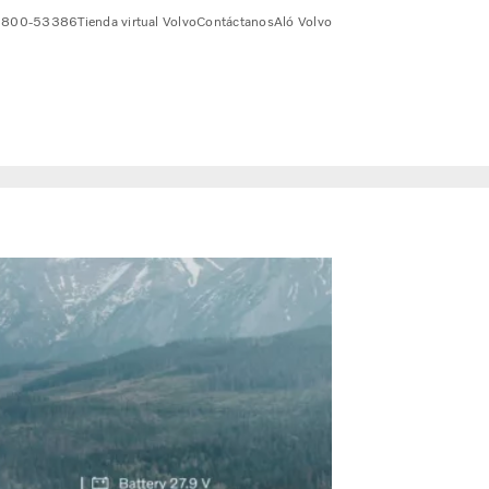
 0800-53386
Tienda virtual Volvo
Contáctanos
Aló Volvo