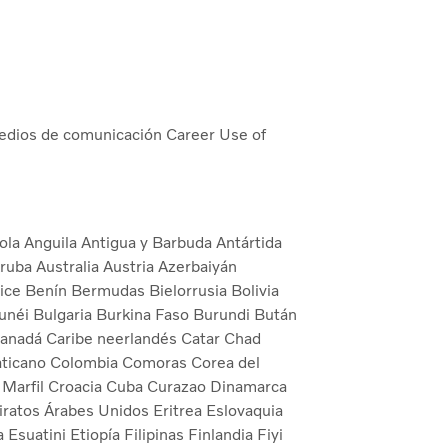
edios de comunicación
Career
Use of
ola
Anguila
Antigua y Barbuda
Antártida
ruba
Australia
Austria
Azerbaiyán
lice
Benín
Bermudas
Bielorrusia
Bolivia
unéi
Bulgaria
Burkina Faso
Burundi
Bután
anadá
Caribe neerlandés
Catar
Chad
aticano
Colombia
Comoras
Corea del
 Marfil
Croacia
Cuba
Curazao
Dinamarca
ratos Árabes Unidos
Eritrea
Eslovaquia
a
Esuatini
Etiopía
Filipinas
Finlandia
Fiyi