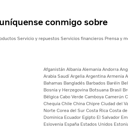
níquense conmigo sobre
roductos
Servicio y repuestos
Servicios financieros
Prensa y m
Afganistán
Albania
Alemania
Andorra
Ang
Arabia Saudí
Argelia
Argentina
Armenia
A
Bahamas
Bangladés
Barbados
Baréin
Be
Bosnia y Herzegovina
Botsuana
Brasil
Br
Bélgica
Cabo Verde
Camboya
Camerún
C
Chequia
Chile
China
Chipre
Ciudad del V
Norte
Corea del Sur
Costa Rica
Costa de
Dominica
Ecuador
Egipto
El Salvador
Emi
Eslovenia
España
Estados Unidos
Estoni