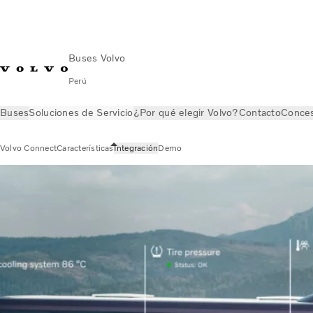
Buses Volvo
Perú
Buses
Soluciones de Servicio
¿Por qué elegir Volvo?
Contacto
Conces
Volvo Connect
Características
Integración
Demo