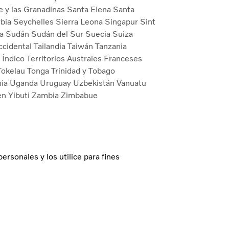
e y las Granadinas
Santa Elena
Santa
rbia
Seychelles
Sierra Leona
Singapur
Sint
ca
Sudán
Sudán del Sur
Suecia
Suiza
ccidental
Tailandia
Taiwán
Tanzania
o Índico
Territorios Australes Franceses
Tokelau
Tonga
Trinidad y Tobago
nia
Uganda
Uruguay
Uzbekistán
Vanuatu
en
Yibuti
Zambia
Zimbabue
ersonales y los utilice para fines