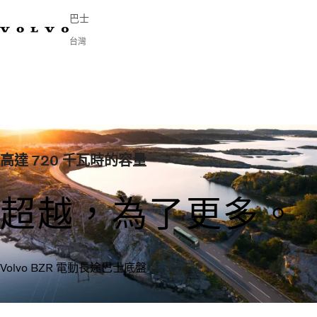
巴士
台灣
Change Market
連繫我們
尋找經銷商
Volvo Connect
市區與長程交通
長途客車
服務
高達 720 千瓦時的容量
為何選擇 Volvo？
新聞與媒體
超越，為了更多。
聯絡我們
Volvo BZR 電動長途巴士底盤