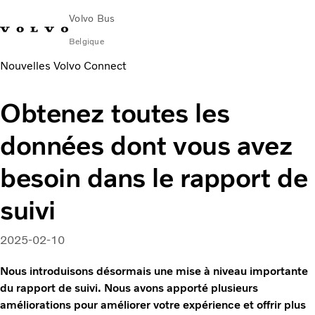
Volvo Bus
Belgique
Nouvelles Volvo Connect
Change Market
Nederlands
Nous contacter
Centres de services
Volvo Connect
Obtenez toutes les
Urbain et interurbain
données dont vous avez
Autocars
Services
besoin dans le rapport de
Pourquoi choisir Volvo ?
Contact
suivi
News & Insights
2025-02-10
Nous introduisons désormais une mise à niveau importante
du rapport de suivi. Nous avons apporté plusieurs
améliorations pour améliorer votre expérience et offrir plus