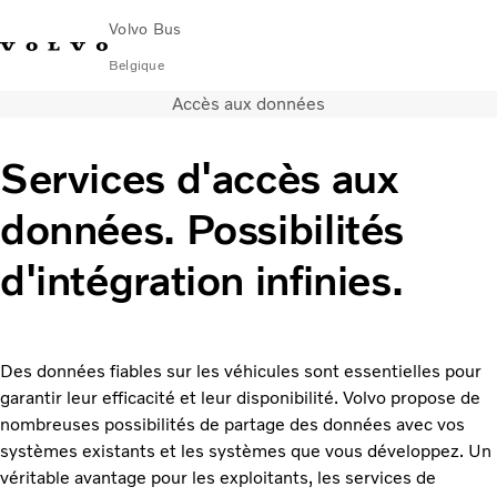
Volvo Bus
Belgique
Accès aux données
Change Market
Nederlands
Nous contacter
Centres de services
Volvo Connect
Services d'accès aux
Urbain et interurbain
données. Possibilités
Autocars
Services
d'intégration infinies.
Pourquoi choisir Volvo ?
Contact
News & Insights
Des données fiables sur les véhicules sont essentielles pour
garantir leur efficacité et leur disponibilité. Volvo propose de
nombreuses possibilités de partage des données avec vos
systèmes existants et les systèmes que vous développez. Un
véritable avantage pour les exploitants, les services de