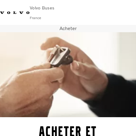
Volvo Buses
France
Acheter
Changer de
Nous
Rechercher un Réparateur
Volvo
marché
contacter
Agréé
Connect
Autobus
Autocars
Services
Pourquoi choisir Volvo ?
nouvelles et histoires
contacter
Acheter et