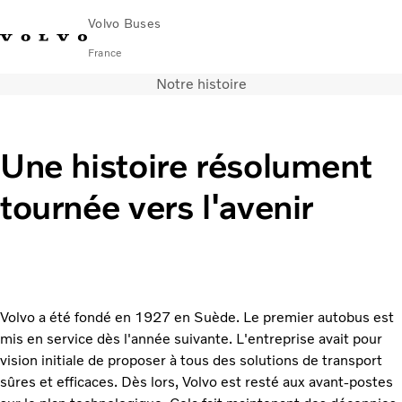
Volvo Buses
France
Notre histoire
Changer de
Nous
Rechercher un Réparateur
Volvo
marché
contacter
Agréé
Connect
Une histoire résolument
Autobus
Autocars
tournée vers l'avenir
Services
Pourquoi choisir Volvo ?
nouvelles et histoires
contacter
Volvo a été fondé en 1927 en Suède. Le premier autobus est
mis en service dès l'année suivante. L'entreprise avait pour
vision initiale de proposer à tous des solutions de transport
sûres et efficaces. Dès lors, Volvo est resté aux avant-postes