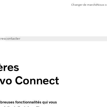
Changer de marché
Nous c
ires
contacter
ères
lvo Connect
breuses fonctionnalités qui vous