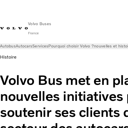
Volvo Buses
France
Autobus
Autocars
Services
Pourquoi choisir Volvo ?
nouvelles et histo
Histoire
Volvo Bus met en pl
nouvelles initiatives
soutenir ses clients 
secteur des autocar