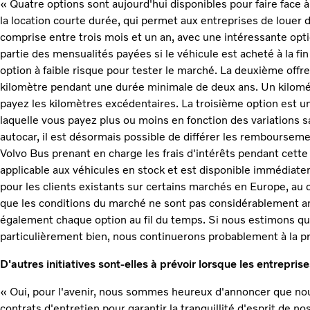
« Quatre options sont aujourd'hui disponibles pour faire face à 
la location courte durée, qui permet aux entreprises de louer
comprise entre trois mois et un an, avec une intéressante opt
partie des mensualités payées si le véhicule est acheté à la fin
option à faible risque pour tester le marché. La deuxième offr
kilomètre pendant une durée minimale de deux ans. Un kilomé
payez les kilomètres excédentaires. La troisième option est u
laquelle vous payez plus ou moins en fonction des variations sa
autocar, il est désormais possible de différer les remboursem
Volvo Bus prenant en charge les frais d'intérêts pendant cette
applicable aux véhicules en stock et est disponible immédia
pour les clients existants sur certains marchés en Europe, au
que les conditions du marché ne sont pas considérablement 
également chaque option au fil du temps. Si nous estimons qu
particulièrement bien, nous continuerons probablement à la p
D'autres initiatives sont-elles à prévoir lorsque les entrepris
« Oui, pour l'avenir, nous sommes heureux d'annoncer que n
contrats d'entretien pour garantir la tranquillité d'esprit de no