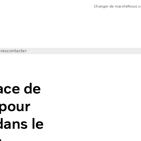
Changer de marché
Nous c
ires
contacter
ace de
 pour
dans le
s