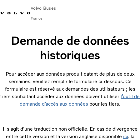
Volvo Buses
France
Changer de
Nous
Rechercher un Réparateur
Volvo
Demande de données
marché
contacter
Agréé
Connect
historiques
Autobus
Autocars
Pour accéder aux données produit datant de plus de deux
Services
semaines, veuillez remplir le formulaire ci-dessous. Ce
Pourquoi choisir Volvo ?
formulaire est réservé aux demandes des utilisateurs ; les
nouvelles et histoires
tiers souhaitant accéder aux données doivent utiliser
l’outil de
contacter
demande d’accès aux données
pour les tiers.
Il s'agit d'une traduction non officielle. En cas de divergence
entre cette version et la version anglaise disponible
ici
, la