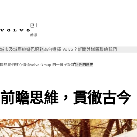
巴士
香港
城市及城際
旅遊巴
服務
為何選擇 Volvo？
新聞與媒體
聯絡我們
關於我們
核心價值
Volvo Group 的一份子
設計
我們的歷史
前瞻思維，貫徹古今