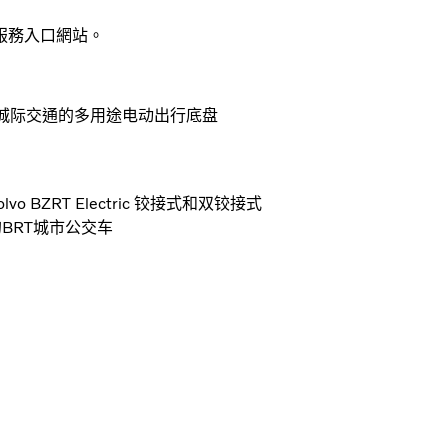
網上服務入口網站。
用于城市及城际交通的多用途电动出行底盘
o BZRT Electric 铰接式和双铰接式
西哥的BRT城市公交车