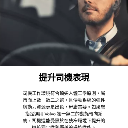
提升司機表現
司機工作環境符合頂尖
人體工學原則，屬
市面上數一數二之選，且傳動系統的彈性
與動力資源更是出色，毋庸置疑。如果您
指定選用 Volvo 獨一無二的動態轉向系
統，司機還能受惠於在狹窄環境下提升的
巡航穩定性和優越的操控性能。