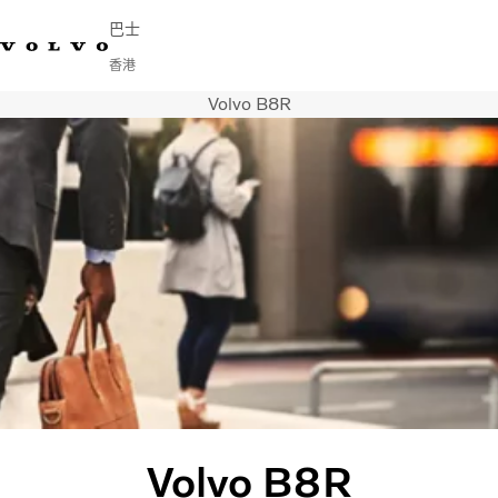
巴士
香港
Volvo B8R
Change Market
English
連繫我們
尋找經銷商
Volvo Connect
城市及城際
旅遊巴
服務
為何選擇 Volvo？
新聞與媒體
聯絡我們
Volvo B8R