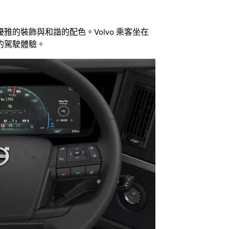
的裝飾與和諧的配色。Volvo 乘客坐在
的駕駛體驗。