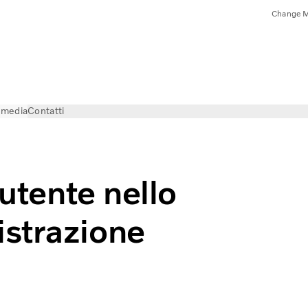
Change M
e media
Contatti
 utente nello
strazione