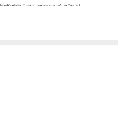
arket
Contattaci
Trova un concessionario
Volvo Connect