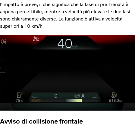
l'impatto è breve, il che significa che la fase di pre-frenata è
appena percettibile, mentre a velocità più elevate le due fasi
sono chiaramente diverse. La funzione è attiva a velocità
superiori a 10 km/h.
Avviso di collisione frontale