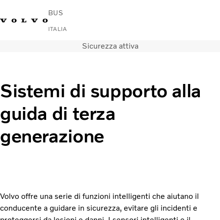
BUS
ITALIA
Sicurezza attiva
Change Market
Contattaci
Trova un concessionario
Volvo Connect
Urbano e interurbano
Sistemi di supporto alla
Autobus turistici
guida di terza
Servizi
Perché Volvo?
generazione
notizie e media
Contatti
Volvo offre una serie di funzioni intelligenti che aiutano il
conducente a guidare in sicurezza, evitare gli incidenti e
proteggersi da lesioni e danni. I sensori intelligenti e il