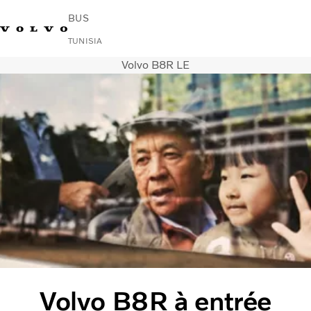
BUS
TUNISIA
Volvo B8R LE
Change Market
Nous contacter
Rechercher un Agent Commercial
Volvo Connect
Urbain et interurbain
Autocars
Services
Pourquoi choisir Volvo ?
News & Stories
Contact
Volvo B8R à entrée