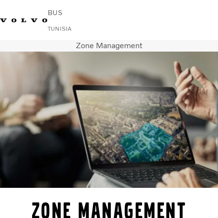
BUS
TUNISIA
Zone Management
Change Market
Nous contacter
Rechercher un Agent Commercial
Volvo Connect
Urbain et interurbain
Autocars
Services
Pourquoi choisir Volvo ?
News & Stories
Contact
Zone Management